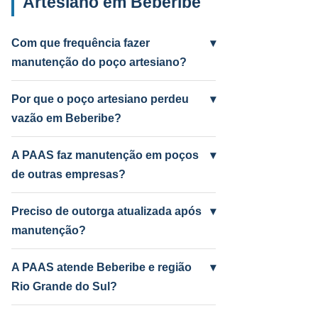
Artesiano em Beberibe
Com que frequência fazer
▾
manutenção do poço artesiano?
Anual para uso intenso (agrícola/industrial)
e a cada 2 anos para uso residencial.
Por que o poço artesiano perdeu
▾
Poços antigos podem precisar mais
vazão em Beberibe?
frequentemente.
Causas mais comuns: incrustação por
ferro e manganês, colmatação do filtro,
A PAAS faz manutenção em poços
▾
bomba desgastada ou aquífero em nível
de outras empresas?
baixo por seca. A PAAS diagnostica e
Sim! A PAAS faz diagnóstico e manutenção
resolve.
de qualquer poço artesiano em Beberibe,
Preciso de outorga atualizada após
▾
independentemente de quem perfurou.
manutenção?
Depende do serviço. Troca de bomba com
mudança de vazão pode exigir atualização
A PAAS atende Beberibe e região
▾
no SEMA-RS. A PAAS orienta e cuida do
Rio Grande do Sul?
processo.
Sim! Desde 1985, com geólogo