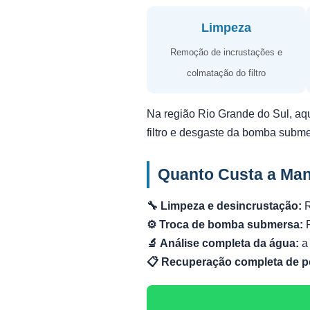
Limpeza
Remoção de incrustações e
colmatação do filtro
Na região Rio Grande do Sul, aq
filtro e desgaste da bomba subm
Quanto Custa a Ma
🔧 Limpeza e desincrustação:
R
⚙️ Troca de bomba submersa:
R
🔬 Análise completa da água:
a 
📋 Recuperação completa de p