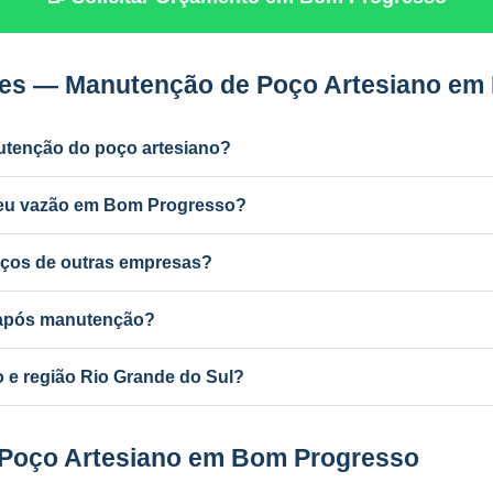
tes — Manutenção de Poço Artesiano em
utenção do poço artesiano?
dustrial) e a cada 2 anos para uso residencial. Poços antigos podem
deu vazão em Bom Progresso?
r ferro e manganês, colmatação do filtro, bomba desgastada ou aqu
ços de outras empresas?
nutenção de qualquer poço artesiano em Bom Progresso, independen
a após manutenção?
ba com mudança de vazão pode exigir atualização no SEMA-RS. A P
e região Rio Grande do Sul?
ponsável e equipe própria em todo o RS e MG.
 Poço Artesiano em Bom Progresso