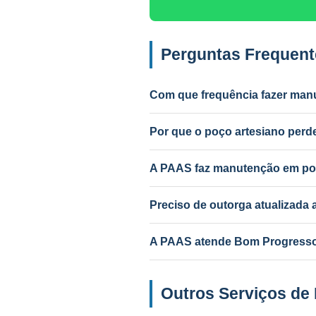
Perguntas Frequen
Com que frequência fazer man
Anual para uso intenso (agrícola/in
Por que o poço artesiano per
Causas mais comuns: incrustação po
PAAS diagnostica e resolve.
A PAAS faz manutenção em po
Sim! A PAAS faz diagnóstico e ma
Preciso de outorga atualizad
Depende do serviço. Troca de bom
A PAAS atende Bom Progresso 
Sim! Desde 1985, com geólogo res
Outros Serviços de