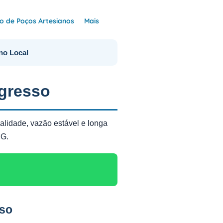
 de Poços Artesianos
Mais
no Local
gresso
alidade, vazão estável e longa
MG.
sso