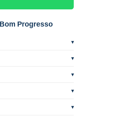
 Bom Progresso
▾
 precisar mais frequentemente.
▾
ífero em nível baixo por seca. A
▾
temente de quem perfurou.
▾
AAS orienta e cuida do processo.
▾