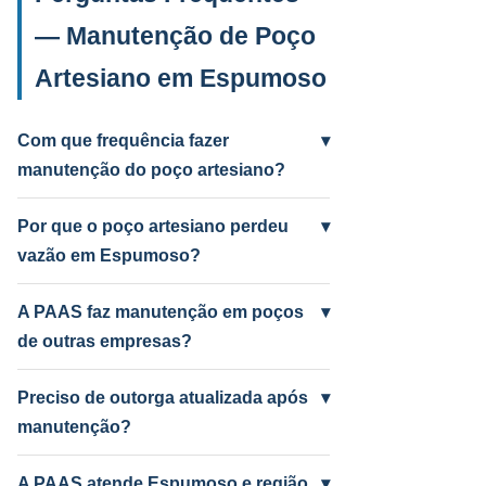
— Manutenção de Poço
Artesiano em Espumoso
Com que frequência fazer
▾
manutenção do poço artesiano?
Anual para uso intenso (agrícola/industrial)
e a cada 2 anos para uso residencial.
Por que o poço artesiano perdeu
▾
Poços antigos podem precisar mais
vazão em Espumoso?
frequentemente.
Causas mais comuns: incrustação por
ferro e manganês, colmatação do filtro,
A PAAS faz manutenção em poços
▾
bomba desgastada ou aquífero em nível
de outras empresas?
baixo por seca. A PAAS diagnostica e
Sim! A PAAS faz diagnóstico e manutenção
resolve.
de qualquer poço artesiano em Espumoso,
Preciso de outorga atualizada após
▾
independentemente de quem perfurou.
manutenção?
Depende do serviço. Troca de bomba com
mudança de vazão pode exigir atualização
A PAAS atende Espumoso e região
▾