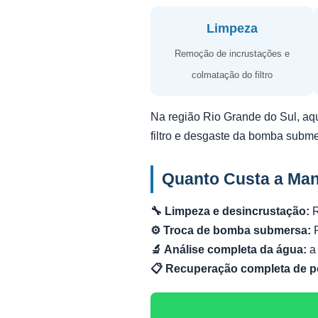
Limpeza
Remoção de incrustações e
colmatação do filtro
Na região Rio Grande do Sul, aq
filtro e desgaste da bomba subm
Quanto Custa a Ma
🔧 Limpeza e desincrustação:
R
⚙️ Troca de bomba submersa:
R
🔬 Análise completa da água:
a 
📋 Recuperação completa de p