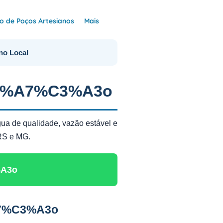
 de Poços Artesianos
Mais
no Local
%C3%A7%C3%A3o
gua de qualidade, vazão estável e
 RS e MG.
%A3o
%A7%C3%A3o