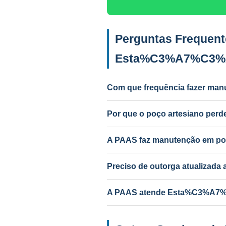
Perguntas Frequent
Esta%C3%A7%C3%
Com que frequência fazer man
Anual para uso intenso (agrícola/in
Por que o poço artesiano p
Causas mais comuns: incrustação po
PAAS diagnostica e resolve.
A PAAS faz manutenção em po
Sim! A PAAS faz diagnóstico e m
Preciso de outorga atualizad
Depende do serviço. Troca de bom
A PAAS atende Esta%C3%A7%C
Sim! Desde 1985, com geólogo res