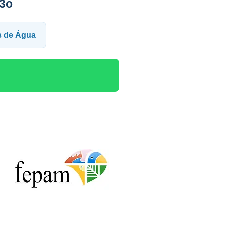
3o
os de Água