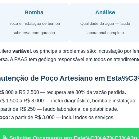
Bomba
Análise
Troca e instalação de bomba
Qualidade da água — laudo
submersa com garantia
laboratorial completo
uífero
variável
, os principais problemas são: incrustação por f
ersa. A PAAS tem geólogo responsável em todos os atendiment
nutenção de Poço Artesiano em Esta
$ 800 a R$ 2.500 — recupera até 80% da vazão perdida.
$ 1.500 a R$ 8.000 — inclui diagnóstico, bomba e instalação.
partir de R$ 250 — laudo laboratorial de potabilidade.
oço:
a partir de R$ 3.000 — inclui todos os serviços.
📝 Solicitar Orçamento em Esta%C3%A7%C3%A3o