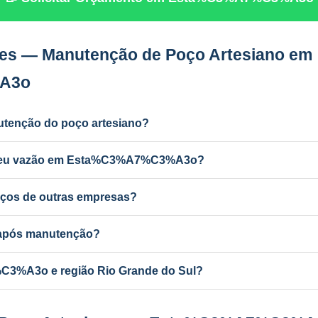
es — Manutenção de Poço Artesiano em
A3o
utenção do poço artesiano?
dustrial) e a cada 2 anos para uso residencial. Poços antigos podem
erdeu vazão em Esta%C3%A7%C3%A3o?
r ferro e manganês, colmatação do filtro, bomba desgastada ou aqu
ços de outras empresas?
anutenção de qualquer poço artesiano em Esta%C3%A7%C3%A3o, in
a após manutenção?
ba com mudança de vazão pode exigir atualização no SEMA-RS. A P
3%A3o e região Rio Grande do Sul?
ponsável e equipe própria em todo o RS e MG.