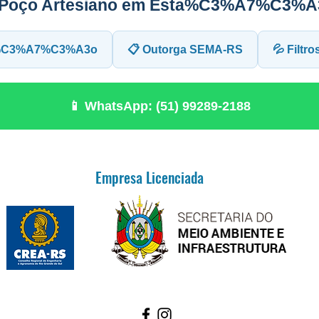
e Poço Artesiano em Esta%C3%A7%C3%A
ta%C3%A7%C3%A3o
📋 Outorga SEMA-RS
💦 Filtr
📱 WhatsApp: (51) 99289-2188
Empresa Licenciada