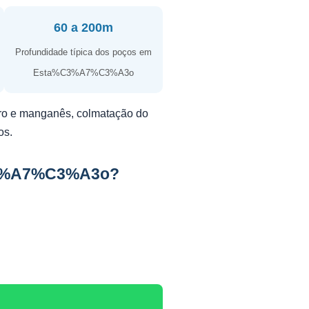
60 a 200m
Profundidade típica dos poços em
Esta%C3%A7%C3%A3o
erro e manganês, colmatação do
os.
%C3%A7%C3%A3o?