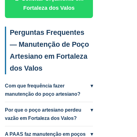
Fortaleza dos Valos
Perguntas Frequentes
— Manutenção de Poço
Artesiano em Fortaleza
dos Valos
Com que frequência fazer
▾
manutenção do poço artesiano?
Anual para uso intenso (agrícola/industrial)
e a cada 2 anos para uso residencial.
Por que o poço artesiano perdeu
▾
Poços antigos podem precisar mais
vazão em Fortaleza dos Valos?
frequentemente.
Causas mais comuns: incrustação por
ferro e manganês, colmatação do filtro,
A PAAS faz manutenção em poços
▾