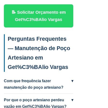
📝 Solicitar Orçamento em
Get%C3%BAlio Vargas
Perguntas Frequentes
— Manutenção de Poço
Artesiano em
Get%C3%BAlio Vargas
Com que frequência fazer
▾
manutenção do poço artesiano?
Anual para uso intenso (agrícola/industrial)
e a cada 2 anos para uso residencial.
Por que o poço artesiano perdeu
▾
Poços antigos podem precisar mais
vazão em Get%C3%BAlio Vargas?