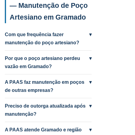
— Manutenção de Poço
Artesiano em Gramado
Com que frequência fazer
▾
manutenção do poço artesiano?
Anual para uso intenso (agrícola/industrial)
e a cada 2 anos para uso residencial.
Por que o poço artesiano perdeu
▾
Poços antigos podem precisar mais
vazão em Gramado?
frequentemente.
Causas mais comuns: incrustação por
ferro e manganês, colmatação do filtro,
A PAAS faz manutenção em poços
▾
bomba desgastada ou aquífero em nível
de outras empresas?
baixo por seca. A PAAS diagnostica e
Sim! A PAAS faz diagnóstico e manutenção
resolve.
de qualquer poço artesiano em Gramado,
Preciso de outorga atualizada após
▾
independentemente de quem perfurou.
manutenção?
Depende do serviço. Troca de bomba com
mudança de vazão pode exigir atualização
A PAAS atende Gramado e região
▾