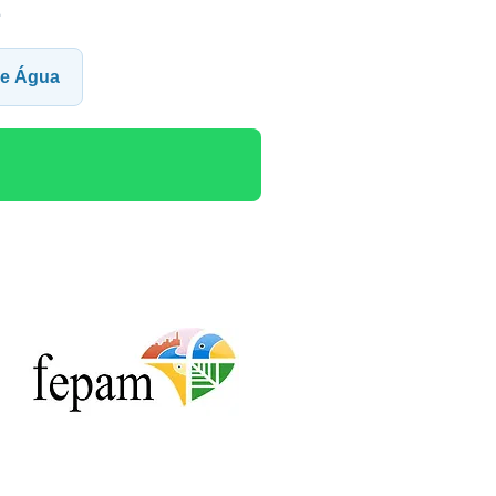
1
 de Água