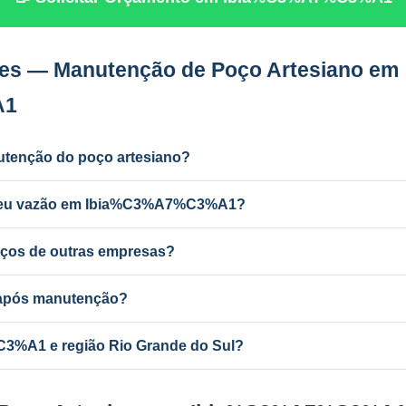
es — Manutenção de Poço Artesiano em
A1
utenção do poço artesiano?
dustrial) e a cada 2 anos para uso residencial. Poços antigos podem
erdeu vazão em Ibia%C3%A7%C3%A1?
r ferro e manganês, colmatação do filtro, bomba desgastada ou aqu
ços de outras empresas?
anutenção de qualquer poço artesiano em Ibia%C3%A7%C3%A1, inde
a após manutenção?
ba com mudança de vazão pode exigir atualização no SEMA-RS. A P
%A1 e região Rio Grande do Sul?
ponsável e equipe própria em todo o RS e MG.