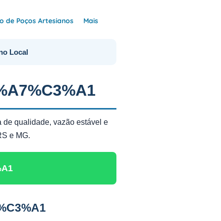
 de Poços Artesianos
Mais
no Local
C3%A7%C3%A1
 de qualidade, vazão estável e
 RS e MG.
%A1
A7%C3%A1