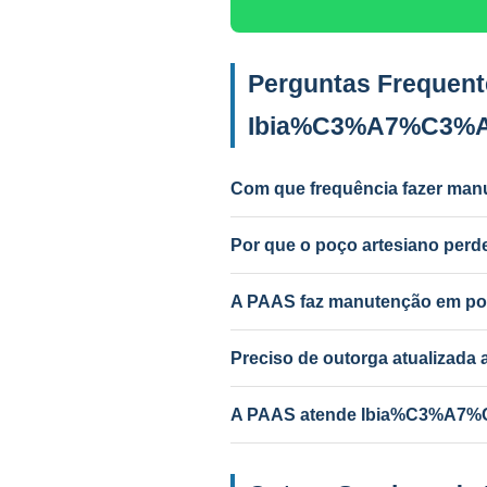
Perguntas Frequent
Ibia%C3%A7%C3%
Com que frequência fazer man
Anual para uso intenso (agrícola/in
Por que o poço artesiano p
Causas mais comuns: incrustação po
PAAS diagnostica e resolve.
A PAAS faz manutenção em po
Sim! A PAAS faz diagnóstico e m
Preciso de outorga atualizad
Depende do serviço. Troca de bom
A PAAS atende Ibia%C3%A7%C3
Sim! Desde 1985, com geólogo res