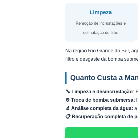
Limpeza
Remoção de incrustações e
colmatação do filtro
Na região Rio Grande do Sul, aq
filtro e desgaste da bomba subm
Quanto Custa a Ma
🔧 Limpeza e desincrustação:
R
⚙️ Troca de bomba submersa:
R
🔬 Análise completa da água:
a 
📋 Recuperação completa de p