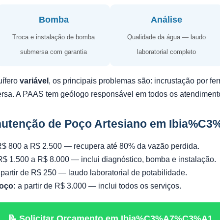
Bomba
Análise
Troca e instalação de bomba
Qualidade da água — laudo
submersa com garantia
laboratorial completo
uífero
variável
, os principais problemas são: incrustação por f
ersa. A PAAS tem geólogo responsável em todos os atendiment
nutenção de Poço Artesiano em Ibia%
$ 800 a R$ 2.500 — recupera até 80% da vazão perdida.
$ 1.500 a R$ 8.000 — inclui diagnóstico, bomba e instalação.
partir de R$ 250 — laudo laboratorial de potabilidade.
oço:
a partir de R$ 3.000 — inclui todos os serviços.
📝 Solicitar Orçamento em Ibia%C3%A7%C3%A1