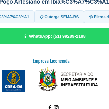
e Poço Artesiano em Ibia%C3%A7%C3%A
ia%C3%A7%C3%A1
📋 Outorga SEMA-RS
💦 Filtros
📱 WhatsApp: (51) 99289-2188
Empresa Licenciada