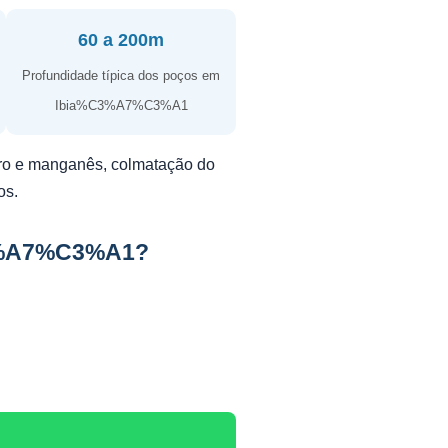
60 a 200m
Profundidade típica dos poços em
Ibia%C3%A7%C3%A1
erro e manganês, colmatação do
os.
C3%A7%C3%A1?