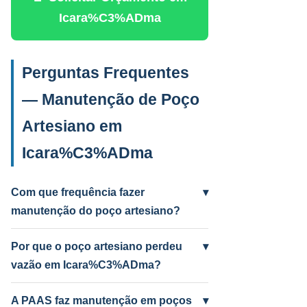
Icara%C3%ADma
Perguntas Frequentes
— Manutenção de Poço
Artesiano em
Icara%C3%ADma
Com que frequência fazer
▾
manutenção do poço artesiano?
Anual para uso intenso (agrícola/industrial)
e a cada 2 anos para uso residencial.
Por que o poço artesiano perdeu
▾
Poços antigos podem precisar mais
vazão em Icara%C3%ADma?
frequentemente.
Causas mais comuns: incrustação por
ferro e manganês, colmatação do filtro,
A PAAS faz manutenção em poços
▾