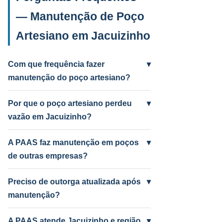
— Manutenção de Poço
Artesiano em Jacuizinho
Com que frequência fazer
▾
manutenção do poço artesiano?
Anual para uso intenso (agrícola/industrial)
e a cada 2 anos para uso residencial.
Por que o poço artesiano perdeu
▾
Poços antigos podem precisar mais
vazão em Jacuizinho?
frequentemente.
Causas mais comuns: incrustação por
ferro e manganês, colmatação do filtro,
A PAAS faz manutenção em poços
▾
bomba desgastada ou aquífero em nível
de outras empresas?
baixo por seca. A PAAS diagnostica e
Sim! A PAAS faz diagnóstico e manutenção
resolve.
de qualquer poço artesiano em Jacuizinho,
Preciso de outorga atualizada após
▾
independentemente de quem perfurou.
manutenção?
Depende do serviço. Troca de bomba com
mudança de vazão pode exigir atualização
A PAAS atende Jacuizinho e região
▾