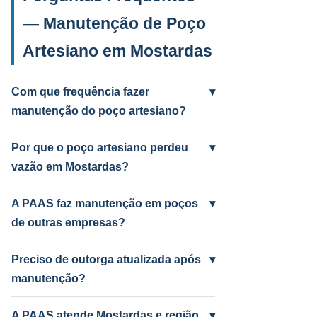
— Manutenção de Poço
Artesiano em Mostardas
Com que frequência fazer
▾
manutenção do poço artesiano?
Anual para uso intenso (agrícola/industrial)
e a cada 2 anos para uso residencial.
Por que o poço artesiano perdeu
▾
Poços antigos podem precisar mais
vazão em Mostardas?
frequentemente.
Causas mais comuns: incrustação por
ferro e manganês, colmatação do filtro,
A PAAS faz manutenção em poços
▾
bomba desgastada ou aquífero em nível
de outras empresas?
baixo por seca. A PAAS diagnostica e
Sim! A PAAS faz diagnóstico e manutenção
resolve.
de qualquer poço artesiano em Mostardas,
Preciso de outorga atualizada após
▾
independentemente de quem perfurou.
manutenção?
Depende do serviço. Troca de bomba com
mudança de vazão pode exigir atualização
A PAAS atende Mostardas e região
▾