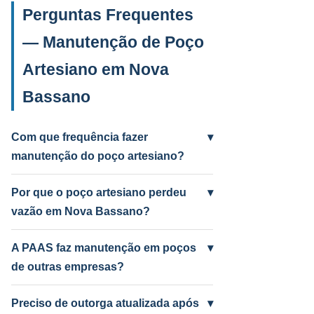
Perguntas Frequentes
— Manutenção de Poço
Artesiano em Nova
Bassano
Com que frequência fazer
▾
manutenção do poço artesiano?
Anual para uso intenso (agrícola/industrial)
e a cada 2 anos para uso residencial.
Por que o poço artesiano perdeu
▾
Poços antigos podem precisar mais
vazão em Nova Bassano?
frequentemente.
Causas mais comuns: incrustação por
ferro e manganês, colmatação do filtro,
A PAAS faz manutenção em poços
▾
bomba desgastada ou aquífero em nível
de outras empresas?
baixo por seca. A PAAS diagnostica e
Sim! A PAAS faz diagnóstico e manutenção
resolve.
de qualquer poço artesiano em Nova
Preciso de outorga atualizada após
▾