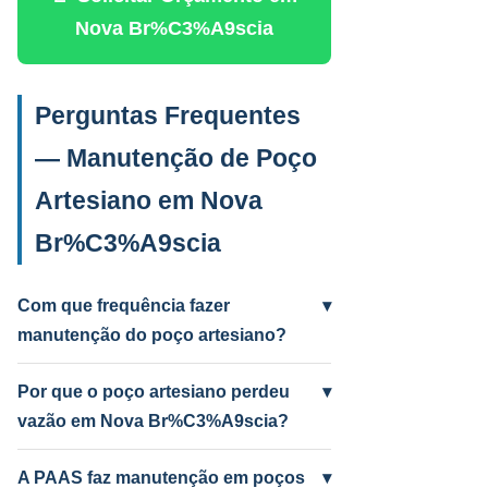
Nova Br%C3%A9scia
Perguntas Frequentes
— Manutenção de Poço
Artesiano em Nova
Br%C3%A9scia
Com que frequência fazer
▾
manutenção do poço artesiano?
Anual para uso intenso (agrícola/industrial)
e a cada 2 anos para uso residencial.
Por que o poço artesiano perdeu
▾
Poços antigos podem precisar mais
vazão em Nova Br%C3%A9scia?
frequentemente.
Causas mais comuns: incrustação por
ferro e manganês, colmatação do filtro,
A PAAS faz manutenção em poços
▾