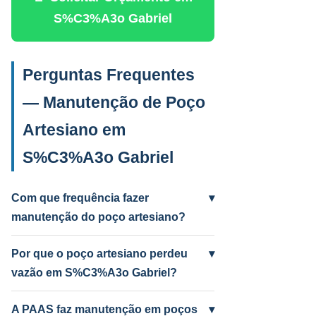
S%C3%A3o Gabriel
Perguntas Frequentes
— Manutenção de Poço
Artesiano em
S%C3%A3o Gabriel
Com que frequência fazer
▾
manutenção do poço artesiano?
Anual para uso intenso (agrícola/industrial)
e a cada 2 anos para uso residencial.
Por que o poço artesiano perdeu
▾
Poços antigos podem precisar mais
vazão em S%C3%A3o Gabriel?
frequentemente.
Causas mais comuns: incrustação por
ferro e manganês, colmatação do filtro,
A PAAS faz manutenção em poços
▾