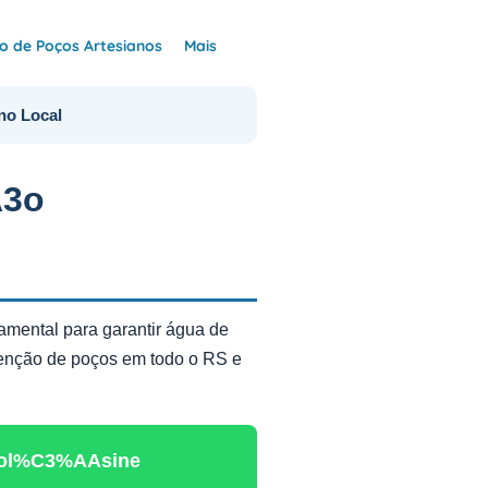
 de Poços Artesianos
Mais
no Local
A3o
amental para garantir água de
utenção de poços em todo o RS e
 Pol%C3%AAsine