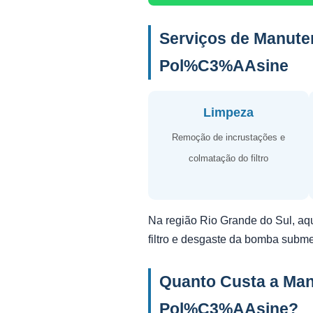
Serviços de Manut
Pol%C3%AAsine
Limpeza
Remoção de incrustações e
colmatação do filtro
Na região Rio Grande do Sul, aq
filtro e desgaste da bomba subm
Quanto Custa a Ma
Pol%C3%AAsine?