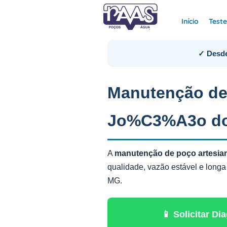
Início
Test
✓ Desde
Manutenção de
Jo%C3%A3o d
A
manutenção de poço artes
qualidade, vazão estável e longa
MG.
📱 Solicitar 