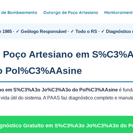
e de Bombeamento
Outorga de Poço Artesiano
Monitoramento
 1985 · ✓ Geólogo Responsável · ✓ Todo o RS · ✓ Diagnóstico 
 Poço Artesiano em S%C3%
o Pol%C3%AAsine
iano em S%C3%A3o Jo%C3%A3o do Pol%C3%AAsine
é fund
 vida útil do sistema. A PAAS faz diagnóstico completo e man
Diagnóstico Gratuito em S%C3%A3o Jo%C3%A3o do