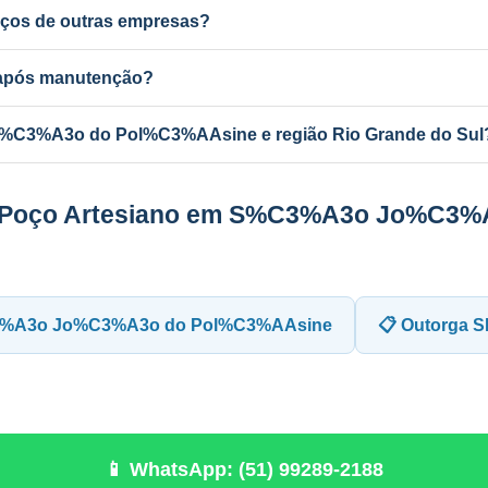
ços de outras empresas?
manutenção de qualquer poço artesiano em S%C3%A3o Jo%C3%A3o 
ou.
a após manutenção?
ba com mudança de vazão pode exigir atualização no SEMA-RS. A P
C3%A3o do Pol%C3%AAsine e região Rio Grande do Sul
ponsável e equipe própria em todo o RS e MG.
e Poço Artesiano em S%C3%A3o Jo%C3%
C3%A3o Jo%C3%A3o do Pol%C3%AAsine
📋 Outorga 
📱 WhatsApp: (51) 99289-2188