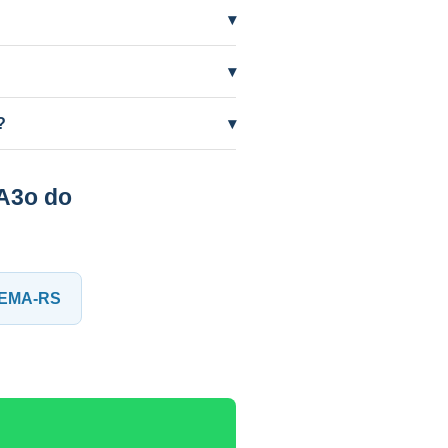
▾
do Pol%C3%AAsine,
▾
AAS orienta e cuida do processo.
?
▾
A3o do
SEMA-RS