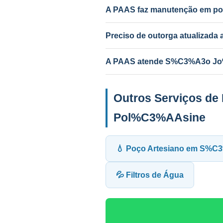
PAAS diagnostica e resolve.
A PAAS faz manutenção em po
Sim! A PAAS faz diagnóstico e 
independentemente de quem perfur
Preciso de outorga atualizad
Depende do serviço. Troca de bom
A PAAS atende S%C3%A3o Jo%
Sim! Desde 1985, com geólogo res
Outros Serviços d
Pol%C3%AAsine
💧 Poço Artesiano em S%
💦 Filtros de Água