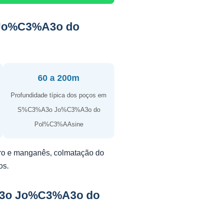
 Jo%C3%A3o do
60 a 200m
Profundidade típica dos poços em
S%C3%A3o Jo%C3%A3o do
Pol%C3%AAsine
erro e manganês, colmatação do
os.
%A3o Jo%C3%A3o do