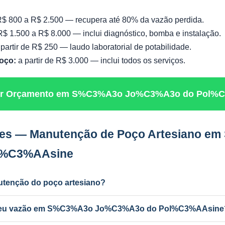
$ 800 a R$ 2.500 — recupera até 80% da vazão perdida.
$ 1.500 a R$ 8.000 — inclui diagnóstico, bomba e instalação.
partir de R$ 250 — laudo laboratorial de potabilidade.
oço:
a partir de R$ 3.000 — inclui todos os serviços.
itar Orçamento em S%C3%A3o Jo%C3%A3o do Pol%
tes — Manutenção de Poço Artesiano 
l%C3%AAsine
utenção do poço artesiano?
dustrial) e a cada 2 anos para uso residencial. Poços antigos podem
erdeu vazão em S%C3%A3o Jo%C3%A3o do Pol%C3%AAsine
r ferro e manganês, colmatação do filtro, bomba desgastada ou aqu