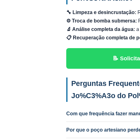
🔧 Limpeza e desincrustação:
R
⚙️ Troca de bomba submersa:
R
🔬 Análise completa da água:
a 
📋 Recuperação completa de p
📝 Solic
Perguntas Frequen
Jo%C3%A3o do Po
Com que frequência fazer man
Anual para uso intenso (agrícola/in
Por que o poço artesiano p
Causas mais comuns: incrustação po