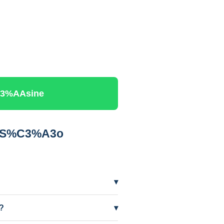
C3%AAsine
em S%C3%A3o
▾
 precisar mais frequentemente.
?
▾
ífero em nível baixo por seca. A