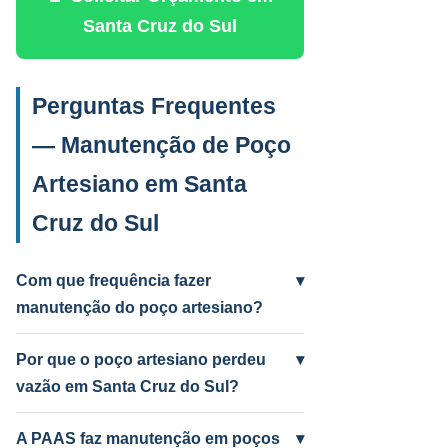
Santa Cruz do Sul
Perguntas Frequentes
— Manutenção de Poço
Artesiano em Santa
Cruz do Sul
Com que frequência fazer
▾
manutenção do poço artesiano?
Anual para uso intenso (agrícola/industrial)
e a cada 2 anos para uso residencial.
Por que o poço artesiano perdeu
▾
Poços antigos podem precisar mais
vazão em Santa Cruz do Sul?
frequentemente.
Causas mais comuns: incrustação por
ferro e manganês, colmatação do filtro,
A PAAS faz manutenção em poços
▾