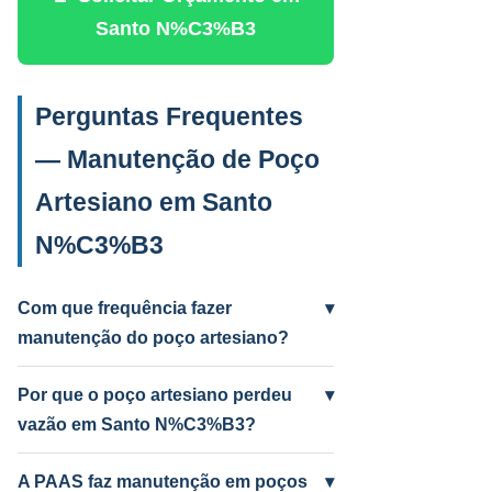
Santo N%C3%B3
Perguntas Frequentes
— Manutenção de Poço
Artesiano em Santo
N%C3%B3
Com que frequência fazer
▾
manutenção do poço artesiano?
Anual para uso intenso (agrícola/industrial)
e a cada 2 anos para uso residencial.
Por que o poço artesiano perdeu
▾
Poços antigos podem precisar mais
vazão em Santo N%C3%B3?
frequentemente.
Causas mais comuns: incrustação por
ferro e manganês, colmatação do filtro,
A PAAS faz manutenção em poços
▾