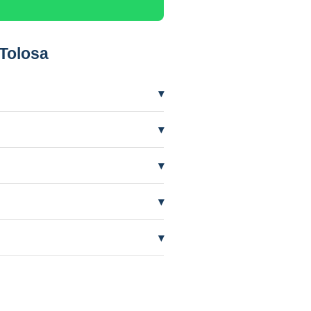
Tolosa
▾
 precisar mais frequentemente.
▾
ífero em nível baixo por seca. A
▾
de quem perfurou.
▾
AAS orienta e cuida do processo.
▾