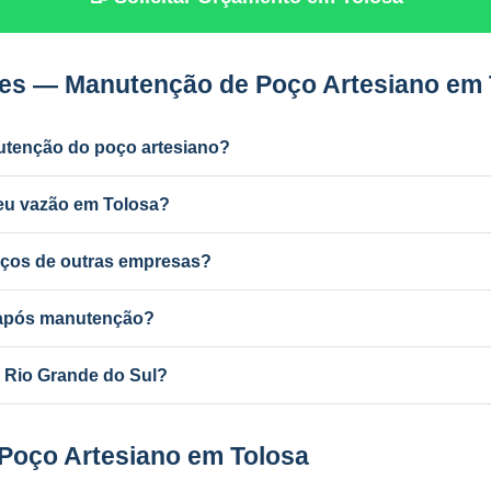
es — Manutenção de Poço Artesiano em 
utenção do poço artesiano?
dustrial) e a cada 2 anos para uso residencial. Poços antigos podem
deu vazão em Tolosa?
r ferro e manganês, colmatação do filtro, bomba desgastada ou aqu
ços de outras empresas?
utenção de qualquer poço artesiano em Tolosa, independentemente 
a após manutenção?
ba com mudança de vazão pode exigir atualização no SEMA-RS. A P
 Rio Grande do Sul?
ponsável e equipe própria em todo o RS e MG.
 Poço Artesiano em Tolosa