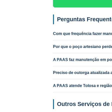
Perguntas Frequent
Com que frequência fazer man
Anual para uso intenso (agrícola/in
Por que o poço artesiano per
Causas mais comuns: incrustação po
PAAS diagnostica e resolve.
A PAAS faz manutenção em po
Sim! A PAAS faz diagnóstico e man
Preciso de outorga atualizad
Depende do serviço. Troca de bom
A PAAS atende Tolosa e região
Sim! Desde 1985, com geólogo res
Outros Serviços de