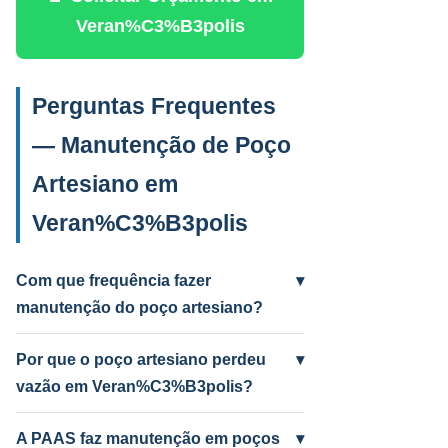
Veran%C3%B3polis
Perguntas Frequentes
— Manutenção de Poço
Artesiano em
Veran%C3%B3polis
Com que frequência fazer
▾
manutenção do poço artesiano?
Anual para uso intenso (agrícola/industrial)
e a cada 2 anos para uso residencial.
Por que o poço artesiano perdeu
▾
Poços antigos podem precisar mais
vazão em Veran%C3%B3polis?
frequentemente.
Causas mais comuns: incrustação por
ferro e manganês, colmatação do filtro,
A PAAS faz manutenção em poços
▾