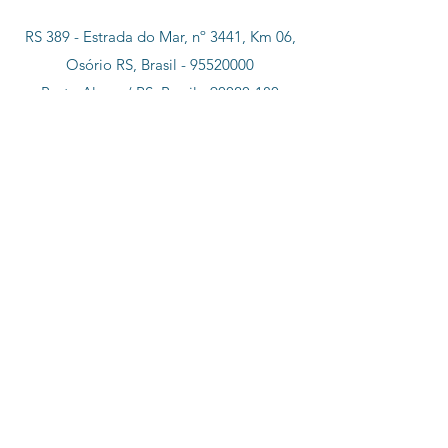
RS 389 - Estrada do Mar, nº 3441, Km 06,
Osório RS, Brasil -
95520000
Porto Alegre/ RS, Brasil -
90020-180
Santa Catarina, SC -
88010-002
Minas Gerais, Belo Horizonte, Brasil -
30100-000
São Paulo - SP -
01153-000
Tel:
(051) 992892188
E-mail:
contato@paaspocosartesianos.com
©1985 by
PAAS
-
Poços Artesianos e Água
Subterrânea