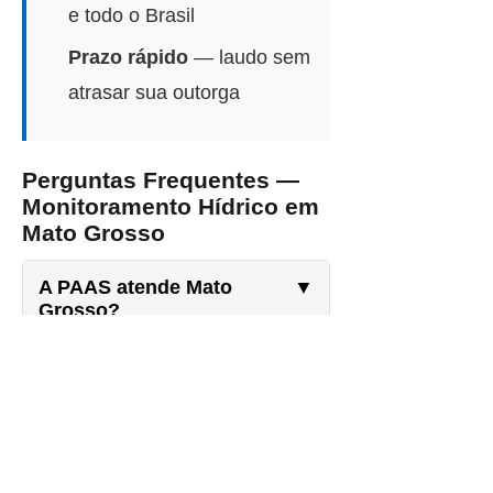
e todo o Brasil
Prazo rápido
— laudo sem
atrasar sua outorga
Perguntas Frequentes —
Monitoramento Hídrico em
Mato Grosso
A PAAS atende Mato
▼
Grosso?
O que inclui o
▼
monitoramento?
Os relatórios servem para
▼
o SEMA-MT?