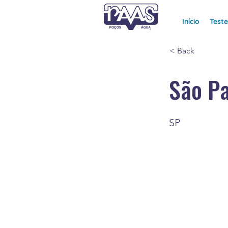
Início
Test
< Back
São P
SP