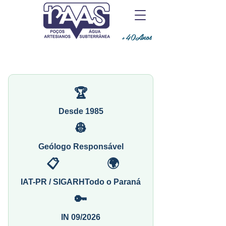
+40Anos
🏆
Desde 1985
👷
Geólogo Responsável
📋
🌍
IAT-PR / SIGARH
Todo o Paraná
🔑
IN 09/2026