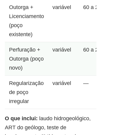
Outorga +
variável
60 a 200m
Licenciamento
(poço
existente)
Perfuração +
variável
60 a 200m
Outorga (poço
novo)
Regularização
variável
—
de poço
irregular
O que inclui:
laudo hidrogeológico,
ART do geólogo, teste de