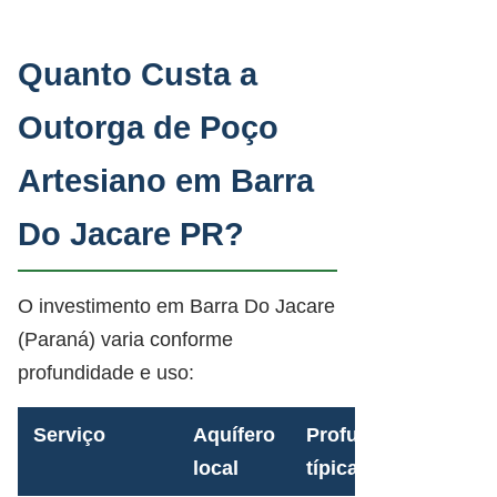
Quanto Custa a
Outorga de Poço
Artesiano em Barra
Do Jacare PR?
O investimento em Barra Do Jacare
(Paraná) varia conforme
profundidade e uso:
Serviço
Aquífero
Profundidade
local
típica