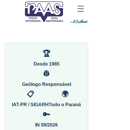
+40Anos
🏆
Desde 1985
👷
Geólogo Responsável
📋
🌍
IAT-PR / SIGARH
Todo o Paraná
🔑
IN 09/2026