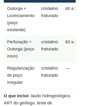
Outorga +
cristalino
60 a 120m
Licenciamento
fraturado
(poço
existente)
Perfuração +
cristalino
60 a 120m
Outorga (poço
fraturado
novo)
Regularização
cristalino
—
de poço
fraturado
irregular
O que inclui:
laudo hidrogeológico,
ART do geólogo, teste de