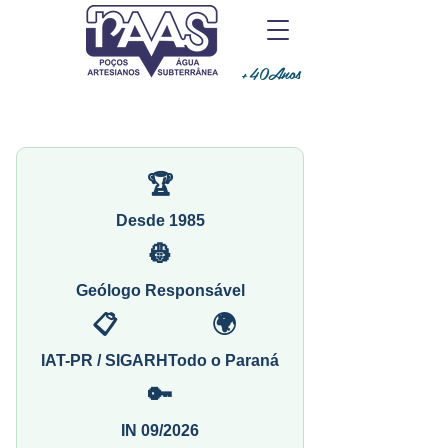
+40Anos
🏆
Desde 1985
👷
Geólogo Responsável
📋
🌍
IAT-PR / SIGARH
Todo o Paraná
🔑
IN 09/2026