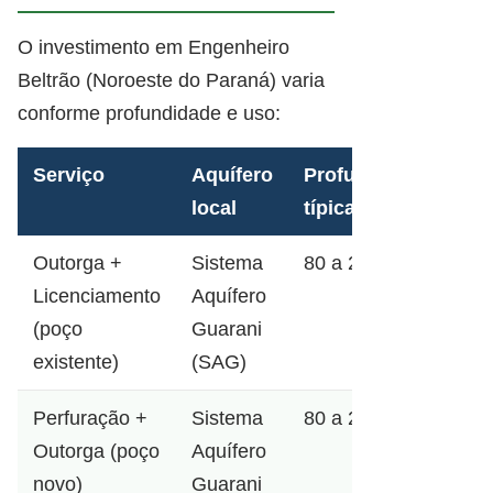
O investimento em Engenheiro
Beltrão (Noroeste do Paraná) varia
conforme profundidade e uso:
Serviço
Aquífero
Profundidade
local
típica
Outorga +
Sistema
80 a 250m
Licenciamento
Aquífero
(poço
Guarani
existente)
(SAG)
Perfuração +
Sistema
80 a 250m
Outorga (poço
Aquífero
novo)
Guarani