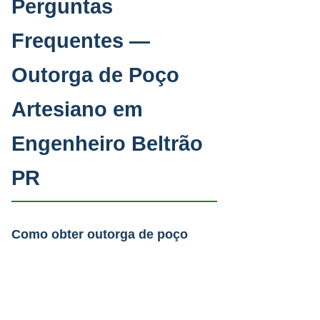
Perguntas
Frequentes —
Outorga de Poço
Artesiano em
Engenheiro Beltrão
PR
Como obter outorga de poço
artesiano em Engenheiro
Beltrão PR?
A PAAS prepara todo o dosiê
Quanto tempo leva a outorga de