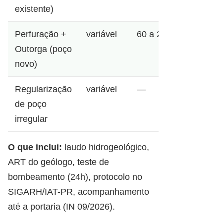
existente)
Perfuração +
variável
60 a 200m
Outorga (poço
novo)
Regularização
variável
—
de poço
irregular
O que inclui:
laudo hidrogeológico,
ART do geólogo, teste de
bombeamento (24h), protocolo no
SIGARH/IAT-PR, acompanhamento
até a portaria (IN 09/2026).