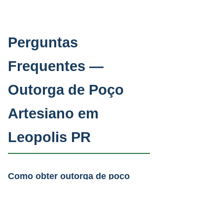
Perguntas
Frequentes —
Outorga de Poço
Artesiano em
Leopolis PR
Como obter outorga de poço
artesiano em Leopolis PR?
A PAAS prepara todo o dosiê
Quanto tempo leva a outorga de
técnico (laudo, ART, teste de