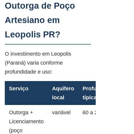
Outorga de Poço
Artesiano em
Leopolis PR?
O investimento em Leopolis
(Paraná) varia conforme
profundidade e uso:
Serviço
Aquífero
Profundidade
local
típica
Outorga +
variável
60 a 200m
Licenciamento
(poço