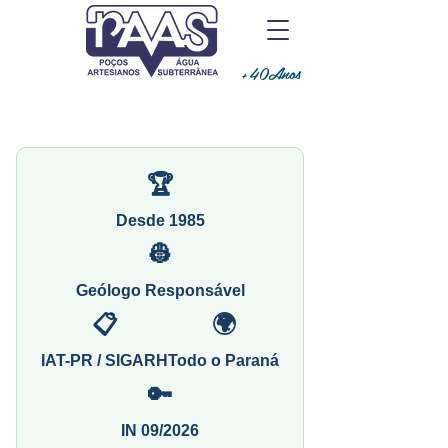
+40Anos
🏆
Desde 1985
👷
Geólogo Responsável
📋
🌍
IAT-PR / SIGARH
Todo o Paraná
🔑
IN 09/2026