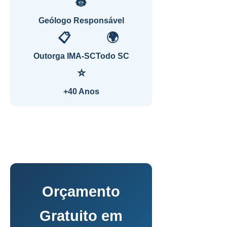
👷
Geólogo Responsável
📋
🌍
Outorga IMA-SC
Todo SC
⭐
+40 Anos
Orçamento
Gratuito em