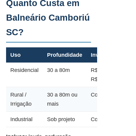
Quanto Custa em
Balneário Camboriú
SC?
Uso
Profundidade
Investimento
Residencial
30 a 80m
R$ 12.000 a
R$ 28.000
Rural /
30 a 80m ou
Consultar
Irrigação
mais
Industrial
Sob projeto
Consultar