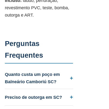
Incluso:
laudo, perfuração,
revestimento PVC, teste, bomba,
outorga e ART.
Perguntas
Frequentes
Quanto custa um poço em
Balneário Camboriú SC?
Entre R$ 12.000 a R$ 28.000.
Aquífero sedimentar e cristalino,
Preciso de outorga em SC?
profundidade 30 a 80m.
Sim. A PAAS cuida de todo o