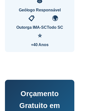
👷
Geólogo Responsável
📋
🌍
Outorga IMA-SC
Todo SC
⭐
+40 Anos
Orçamento
Gratuito em