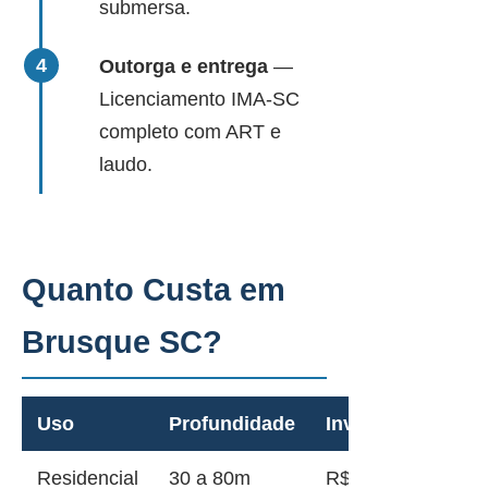
submersa.
Outorga e entrega
—
Licenciamento IMA-SC
completo com ART e
laudo.
Quanto Custa em
Brusque SC?
Uso
Profundidade
Investimento
Residencial
30 a 80m
R$ 12.000 a