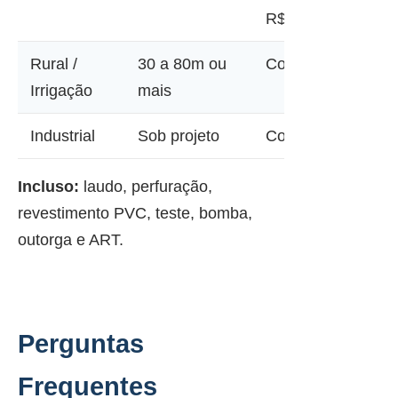
R$ 28.000
Rural /
30 a 80m ou
Consultar
Irrigação
mais
Industrial
Sob projeto
Consultar
Incluso:
laudo, perfuração,
revestimento PVC, teste, bomba,
outorga e ART.
Perguntas
Frequentes