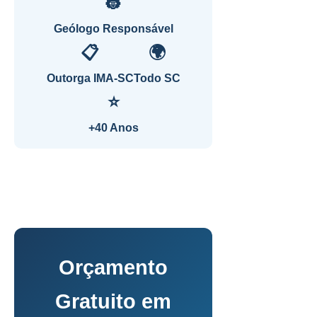
👷
Geólogo Responsável
📋
🌍
Outorga IMA-SC
Todo SC
⭐
+40 Anos
Orçamento
Gratuito em