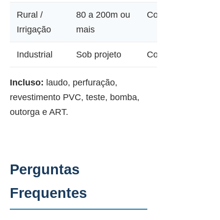
Rural /
80 a 200m ou
Consultar
Irrigação
mais
Industrial
Sob projeto
Consultar
Incluso:
laudo, perfuração,
revestimento PVC, teste, bomba,
outorga e ART.
Perguntas
Frequentes