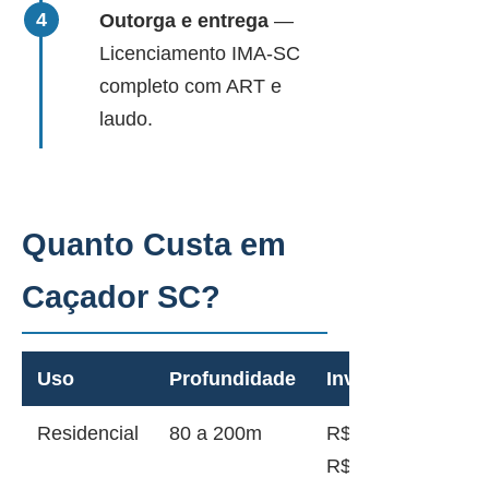
Outorga e entrega
—
Licenciamento IMA-SC
completo com ART e
laudo.
Quanto Custa em
Caçador SC?
Uso
Profundidade
Investimento
Residencial
80 a 200m
R$ 18.000 a
R$ 45.000