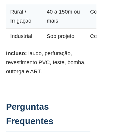
Rural /
40 a 150m ou
Consultar
Irrigação
mais
Industrial
Sob projeto
Consultar
Incluso:
laudo, perfuração,
revestimento PVC, teste, bomba,
outorga e ART.
Perguntas
Frequentes