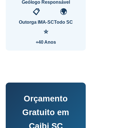
Geólogo Responsável
📋
🌍
Outorga IMA-SC
Todo SC
⭐
+40 Anos
Orçamento
Gratuito em
Caibi SC