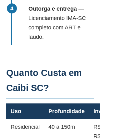
Outorga e entrega
—
Licenciamento IMA-SC
completo com ART e
laudo.
Quanto Custa em
Caibi SC?
Uso
Profundidade
Investimento
Residencial
40 a 150m
R$ 12.000 a
R$ 45.000