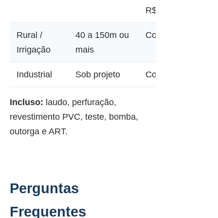
R$ 45.000
Rural /
40 a 150m ou
Consultar
Irrigação
mais
Industrial
Sob projeto
Consultar
Incluso:
laudo, perfuração,
revestimento PVC, teste, bomba,
outorga e ART.
Perguntas
Frequentes