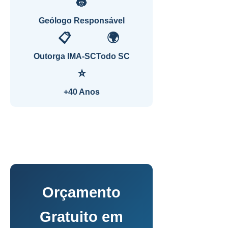
👷
Geólogo Responsável
📋
🌍
Outorga IMA-SC
Todo SC
⭐
+40 Anos
Orçamento
Gratuito em