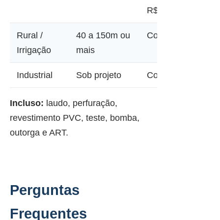
R$ 45.000
Rural /
40 a 150m ou
Consultar
Irrigação
mais
Industrial
Sob projeto
Consultar
Incluso:
laudo, perfuração,
revestimento PVC, teste, bomba,
outorga e ART.
Perguntas
Frequentes