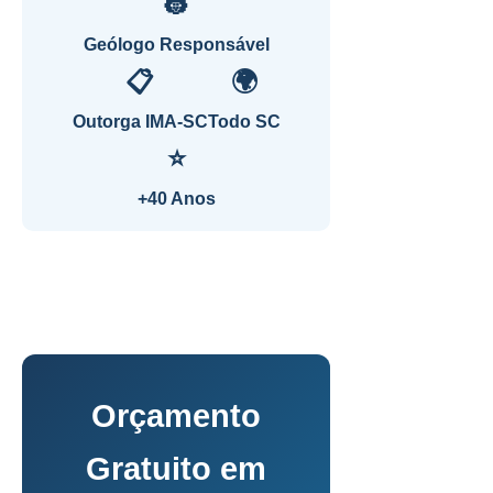
👷
Geólogo Responsável
📋
🌍
Outorga IMA-SC
Todo SC
⭐
+40 Anos
Orçamento
Gratuito em