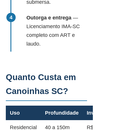
submersa.
Outorga e entrega
—
Licenciamento IMA-SC
completo com ART e
laudo.
Quanto Custa em
Canoinhas SC?
Uso
Profundidade
Investimento
Residencial
40 a 150m
R$ 12.000 a