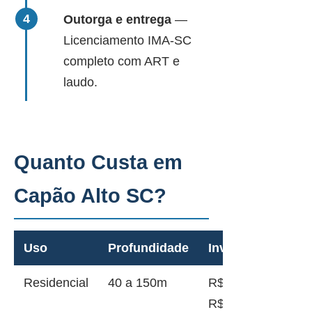
Outorga e entrega
—
Licenciamento IMA-SC
completo com ART e
laudo.
Quanto Custa em
Capão Alto SC?
Uso
Profundidade
Investimento
Residencial
40 a 150m
R$ 12.000 a
R$ 45.000