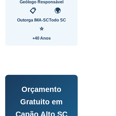
Geólogo Responsável
📋
🌍
Outorga IMA-SC
Todo SC
⭐
+40 Anos
Orçamento
Gratuito em
Capão Alto SC