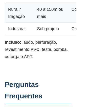
Rural /
40 a 150m ou
Consultar
Irrigação
mais
Industrial
Sob projeto
Consultar
Incluso:
laudo, perfuração,
revestimento PVC, teste, bomba,
outorga e ART.
Perguntas
Frequentes