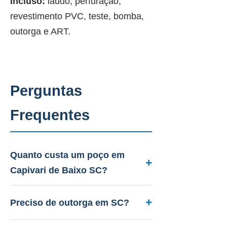
Incluso:
laudo, perfuração,
revestimento PVC, teste, bomba,
outorga e ART.
Perguntas
Frequentes
Quanto custa um poço em
Capivari de Baixo SC?
Entre R$ 12.000 a R$ 45.000.
Aquífero variável conforme a
Preciso de outorga em SC?
geologia local, profundidade 40 a
Sim. A PAAS cuida de todo o