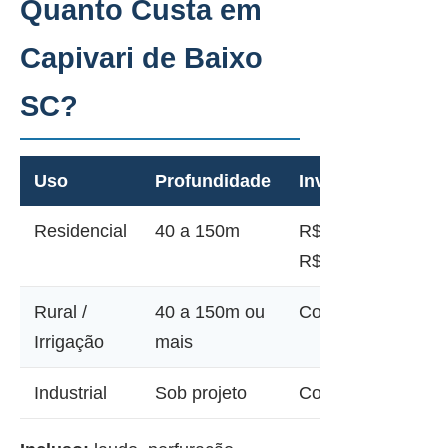
Quanto Custa em
Capivari de Baixo
SC?
Uso
Profundidade
Investimento
Residencial
40 a 150m
R$ 12.000 a
R$ 45.000
Rural /
40 a 150m ou
Consultar
Irrigação
mais
Industrial
Sob projeto
Consultar