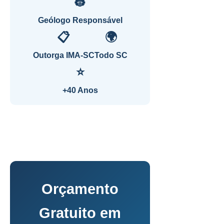
👷
Geólogo Responsável
📋
🌍
Outorga IMA-SC
Todo SC
⭐
+40 Anos
Orçamento
Gratuito em