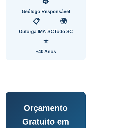
👷
Geólogo Responsável
📋
🌍
Outorga IMA-SC
Todo SC
⭐
+40 Anos
Orçamento
Gratuito em