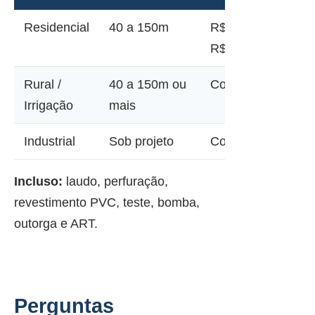
Residencial
40 a 150m
R$ 12.000 a
R$ 45.000
Rural /
40 a 150m ou
Consultar
Irrigação
mais
Industrial
Sob projeto
Consultar
Incluso:
laudo, perfuração,
revestimento PVC, teste, bomba,
outorga e ART.
Perguntas