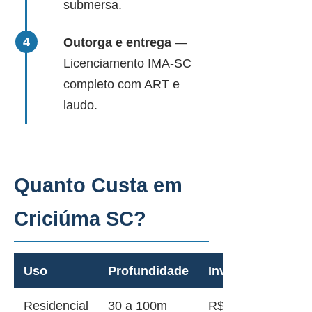
submersa.
Outorga e entrega
—
Licenciamento IMA-SC
completo com ART e
laudo.
Quanto Custa em
Criciúma SC?
Uso
Profundidade
Investimento
Residencial
30 a 100m
R$ 12.000 a