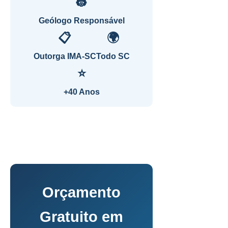
👷
Geólogo Responsável
📋
🌍
Outorga IMA-SC
Todo SC
⭐
+40 Anos
Orçamento
Gratuito em