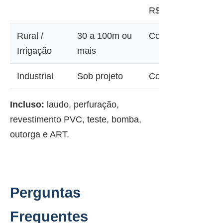
R$ 30.000
Rural /
30 a 100m ou
Consultar
Irrigação
mais
Industrial
Sob projeto
Consultar
Incluso:
laudo, perfuração,
revestimento PVC, teste, bomba,
outorga e ART.
Perguntas
Frequentes