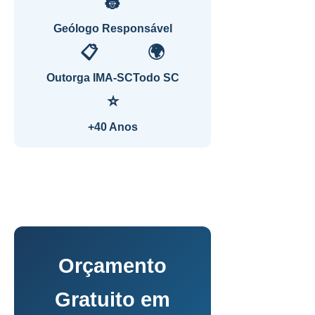
👷
Geólogo Responsável
📋
🌍
Outorga IMA-SC
Todo SC
⭐
+40 Anos
Orçamento
Gratuito em