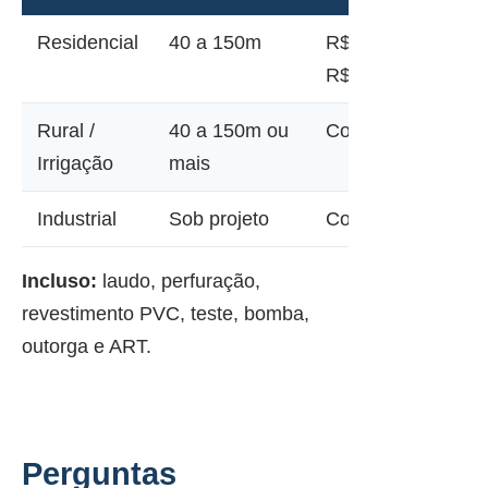
Residencial
40 a 150m
R$ 12.000 a
R$ 45.000
Rural /
40 a 150m ou
Consultar
Irrigação
mais
Industrial
Sob projeto
Consultar
Incluso:
laudo, perfuração,
revestimento PVC, teste, bomba,
outorga e ART.
Perguntas