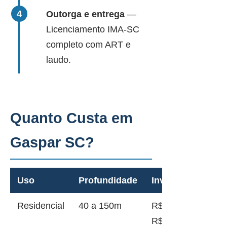
Outorga e entrega
—
Licenciamento IMA-SC
completo com ART e
laudo.
Quanto Custa em
Gaspar SC?
Uso
Profundidade
Investimento
Residencial
40 a 150m
R$ 12.000 a
R$ 45.000