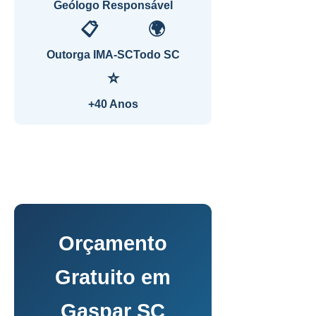
Geólogo Responsável
📋
🌍
Outorga IMA-SC
Todo SC
⭐
+40 Anos
Orçamento
Gratuito em
Gaspar SC