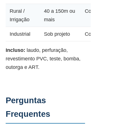
Rural /
40 a 150m ou
Consultar
Irrigação
mais
Industrial
Sob projeto
Consultar
Incluso:
laudo, perfuração,
revestimento PVC, teste, bomba,
outorga e ART.
Perguntas
Frequentes