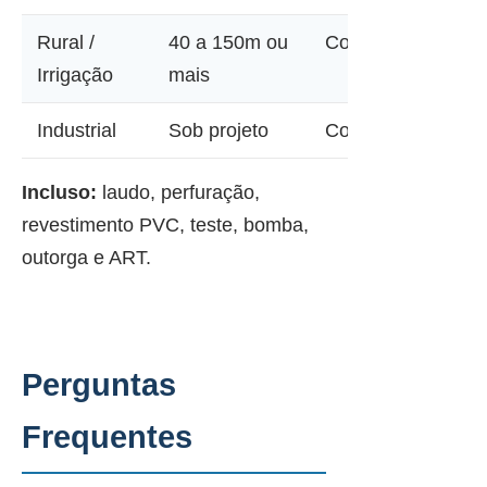
Rural /
40 a 150m ou
Consultar
Irrigação
mais
Industrial
Sob projeto
Consultar
Incluso:
laudo, perfuração,
revestimento PVC, teste, bomba,
outorga e ART.
Perguntas
Frequentes