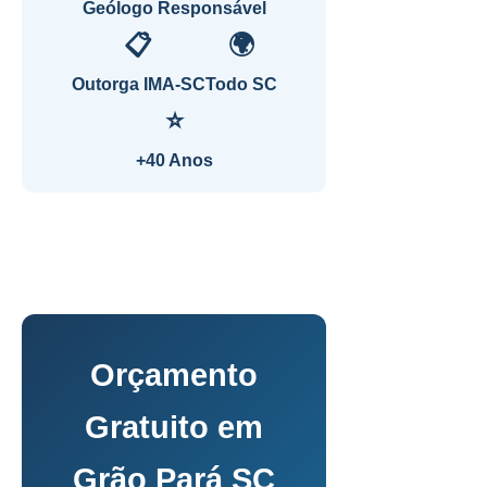
Geólogo Responsável
📋
🌍
Outorga IMA-SC
Todo SC
⭐
+40 Anos
Orçamento
Gratuito em
Grão Pará SC