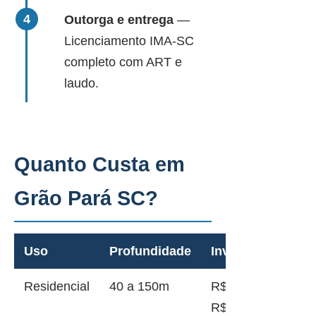
Outorga e entrega
—
Licenciamento IMA-SC
completo com ART e
laudo.
Quanto Custa em
Grão Pará SC?
Uso
Profundidade
Investimento
Residencial
40 a 150m
R$ 12.000 a
R$ 45.000