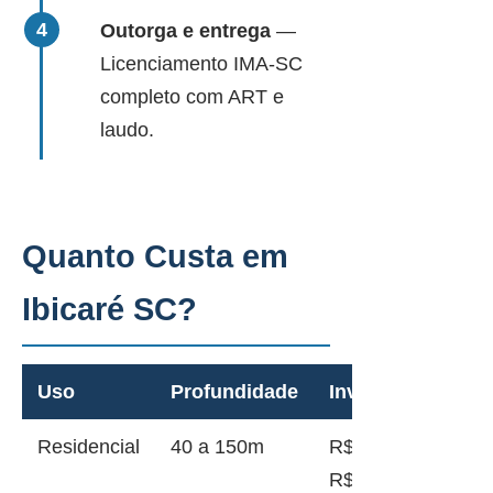
Outorga e entrega
—
Licenciamento IMA-SC
completo com ART e
laudo.
Quanto Custa em
Ibicaré SC?
Uso
Profundidade
Investimento
Residencial
40 a 150m
R$ 12.000 a
R$ 45.000