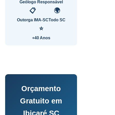
Geólogo Responsável
📋
🌍
Outorga IMA-SC
Todo SC
⭐
+40 Anos
Orçamento
Gratuito em
Ibicaré SC