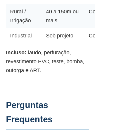
Rural /
40 a 150m ou
Consultar
Irrigação
mais
Industrial
Sob projeto
Consultar
Incluso:
laudo, perfuração,
revestimento PVC, teste, bomba,
outorga e ART.
Perguntas
Frequentes