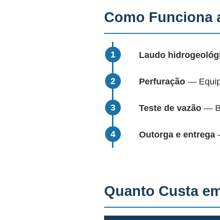
Como Funciona a
Laudo hidrogeológ
Perfuração
— Equipa
Teste de vazão
— Bo
Outorga e entrega
—
Quanto Custa em