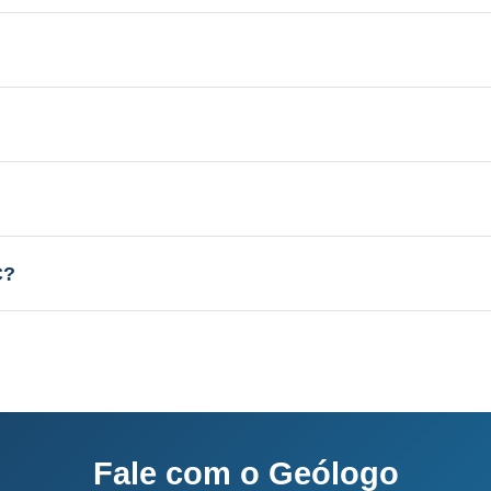
 Aquífero variável conforme a geologia local, profundi
licenciamento junto ao IMA-SC.
el conforme a geologia local, vazão de 3 a 30 m³/h.
sso completo: 60-120 dias.
C?
o e equipe própria.
Fale com o Geólogo