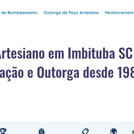
e de Bombeamento
Outorga de Poço Artesiano
Monitoramento
Artesiano em Imbituba S
ação e Outorga desde 19
🏆
👷
📋
🌍