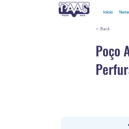
Início
Test
< Back
Poço 
Perfur