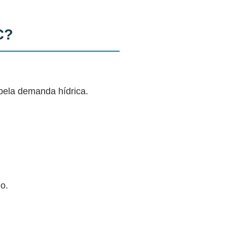
C?
pela demanda hídrica.
o.