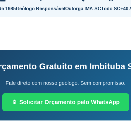
de 1985
Geólogo Responsável
Outorga IMA-SC
Todo SC
+40 
rçamento Gratuito em Imbituba 
Fale direto com nosso geólogo. Sem compromisso.
📱 Solicitar Orçamento pelo WhatsApp