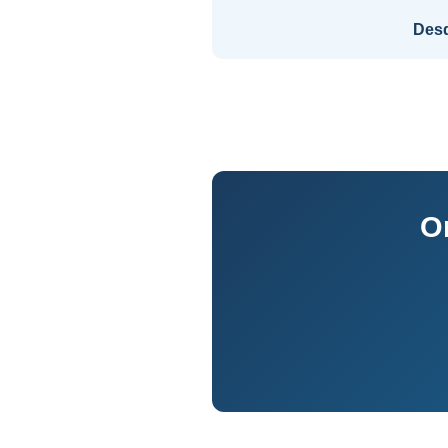
Des
O