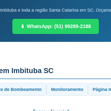
mbituba e toda a região Santa Catarina em SC. Orçamen
📱 WhatsApp: (51) 99289-2188
 em Imbituba SC
te de Bombeamento
Monitoramento
Página In