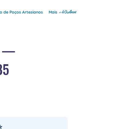
+40Anos
 de Poços Artesianos
Mais
C —
85
⭐