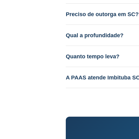
Entre R$ 12.000 a R$ 45.000.
gratuito.
Preciso de outorga em SC?
Sim. A PAAS cuida de todo o 
Qual a profundidade?
40 a 150m em aquífero variáv
Quanto tempo leva?
Perfuração: 3-15 dias. Proce
A PAAS atende Imbituba S
Sim! Desde 1985, com geólog