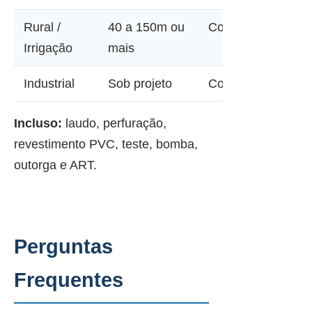
Rural /
40 a 150m ou
Consultar
Irrigação
mais
Industrial
Sob projeto
Consultar
Incluso:
laudo, perfuração,
revestimento PVC, teste, bomba,
outorga e ART.
Perguntas
Frequentes