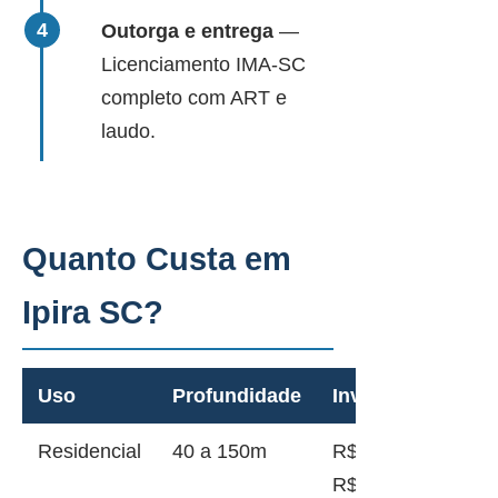
Outorga e entrega
—
Licenciamento IMA-SC
completo com ART e
laudo.
Quanto Custa em
Ipira SC?
Uso
Profundidade
Investimento
Residencial
40 a 150m
R$ 12.000 a
R$ 45.000