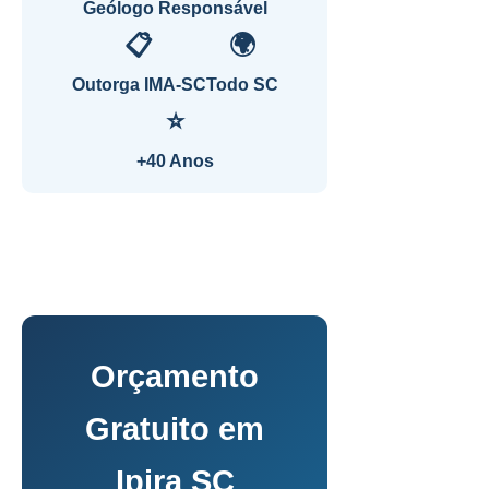
Geólogo Responsável
📋
🌍
Outorga IMA-SC
Todo SC
⭐
+40 Anos
Orçamento
Gratuito em
Ipira SC