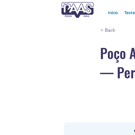
Início
Test
< Back
Poço A
— Per