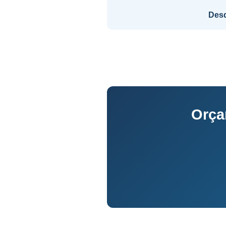
Des
Orça