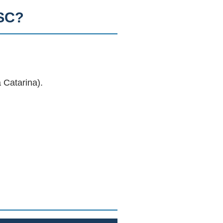
 SC?
 Catarina).