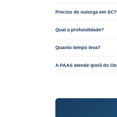
Entre R$ 12.000 a R$ 45.000.
gratuito.
Preciso de outorga em SC?
Sim. A PAAS cuida de todo o 
Qual a profundidade?
40 a 150m em aquífero variáv
Quanto tempo leva?
Perfuração: 3-15 dias. Proce
A PAAS atende Iporã do Oe
Sim! Desde 1985, com geólog