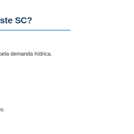
este SC?
pela demanda hídrica.
o.