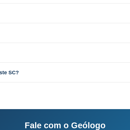
 Aquífero variável conforme a geologia local, profundi
licenciamento junto ao IMA-SC.
el conforme a geologia local, vazão de 3 a 30 m³/h.
sso completo: 60-120 dias.
ste SC?
o e equipe própria.
Fale com o Geólogo