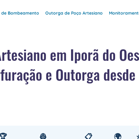
e de Bombeamento
Outorga de Poço Artesiano
Monitoramento
rtesiano em Iporã do Oe
furação e Outorga desde
🏆
👷
📋
🌍