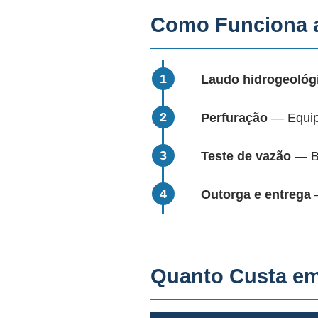
Como Funciona a
Laudo hidrogeológ
Perfuração
— Equipa
Teste de vazão
— Bo
Outorga e entrega
—
Quanto Custa em