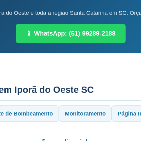
ã do Oeste e toda a região Santa Catarina em SC. Orça
📱 WhatsApp: (51) 99289-2188
 em Iporã do Oeste SC
te de Bombeamento
Monitoramento
Página In