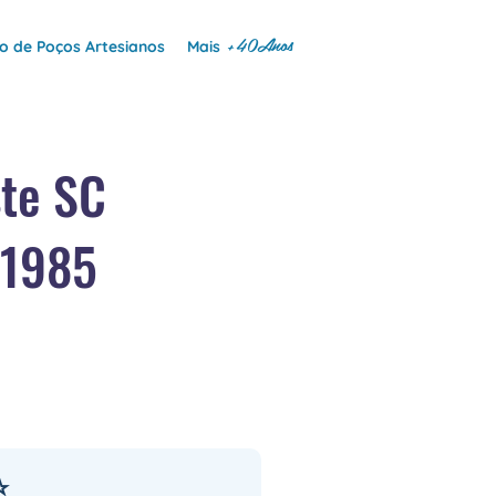
+40Anos
 de Poços Artesianos
Mais
ste SC
 1985
⭐