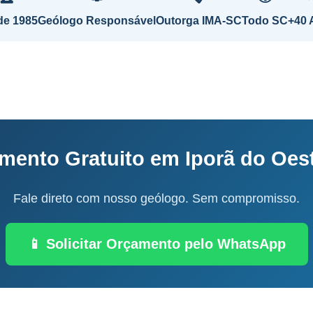
de 1985
Geólogo Responsável
Outorga IMA-SC
Todo SC
+40 
mento Gratuito em Iporã do Oes
Fale direto com nosso geólogo. Sem compromisso.
📱 Solicitar Orçamento pelo WhatsApp