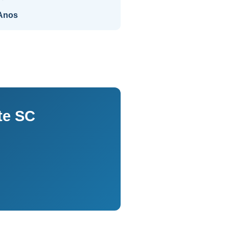
Anos
te SC