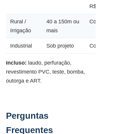
R$ 45.000
Rural /
40 a 150m ou
Consultar
Irrigação
mais
Industrial
Sob projeto
Consultar
Incluso:
laudo, perfuração,
revestimento PVC, teste, bomba,
outorga e ART.
Perguntas
Frequentes