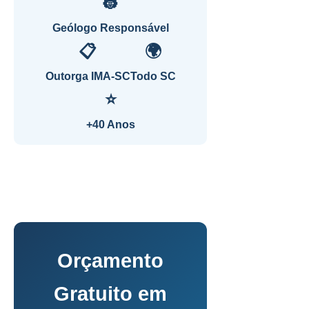
👷
Geólogo Responsável
📋
🌍
Outorga IMA-SC
Todo SC
⭐
+40 Anos
Orçamento
Gratuito em