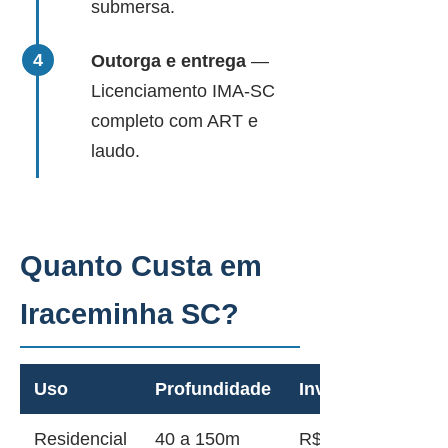
submersa.
Outorga e entrega
—
Licenciamento IMA-SC
completo com ART e
laudo.
Quanto Custa em
Iraceminha SC?
Uso
Profundidade
Investimento
Residencial
40 a 150m
R$ 12.000 a