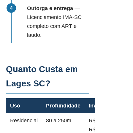
Outorga e entrega
—
Licenciamento IMA-SC
completo com ART e
laudo.
Quanto Custa em
Lages SC?
Uso
Profundidade
Investimento
Residencial
80 a 250m
R$ 18.000 a
R$ 45.000