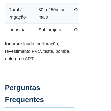
Rural /
80 a 250m ou
Consultar
Irrigação
mais
Industrial
Sob projeto
Consultar
Incluso:
laudo, perfuração,
revestimento PVC, teste, bomba,
outorga e ART.
Perguntas
Frequentes