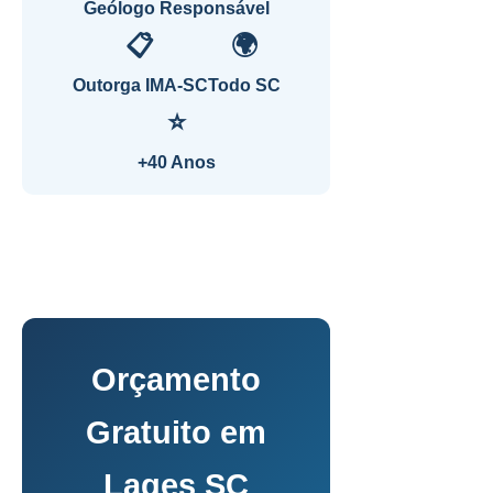
Geólogo Responsável
📋
🌍
Outorga IMA-SC
Todo SC
⭐
+40 Anos
Orçamento
Gratuito em
Lages SC