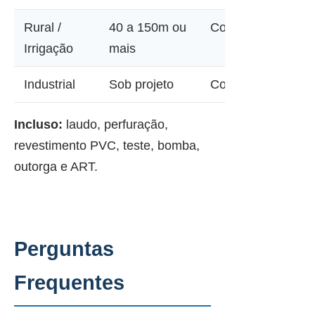
Rural /
40 a 150m ou
Consultar
Irrigação
mais
Industrial
Sob projeto
Consultar
Incluso:
laudo, perfuração,
revestimento PVC, teste, bomba,
outorga e ART.
Perguntas
Frequentes