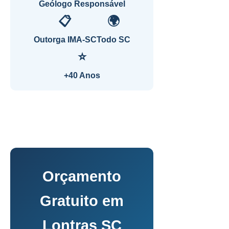
Geólogo Responsável
📋
🌍
Outorga IMA-SC
Todo SC
⭐
+40 Anos
Orçamento
Gratuito em
Lontras SC