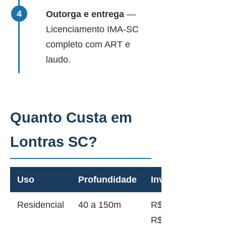
Outorga e entrega
—
Licenciamento IMA-SC
completo com ART e
laudo.
Quanto Custa em
Lontras SC?
Uso
Profundidade
Investimento
Residencial
40 a 150m
R$ 12.000 a
R$ 45.000