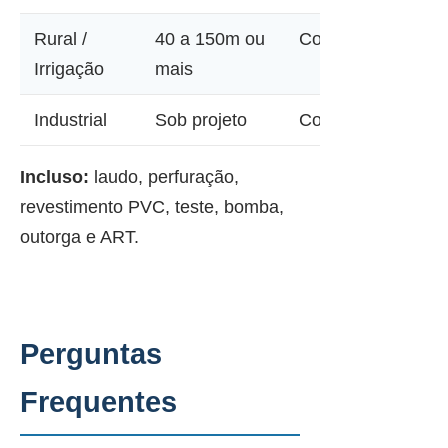
Rural /
40 a 150m ou
Consultar
Irrigação
mais
Industrial
Sob projeto
Consultar
Incluso:
laudo, perfuração,
revestimento PVC, teste, bomba,
outorga e ART.
Perguntas
Frequentes