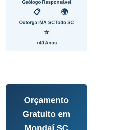
Geólogo Responsável
📋
🌍
Outorga IMA-SC
Todo SC
⭐
+40 Anos
Orçamento
Gratuito em
Mondaí SC