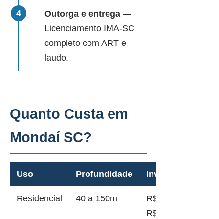
Outorga e entrega
—
Licenciamento IMA-SC
completo com ART e
laudo.
Quanto Custa em
Mondaí SC?
Uso
Profundidade
Investimento
Residencial
40 a 150m
R$ 12.000 a
R$ 45.000