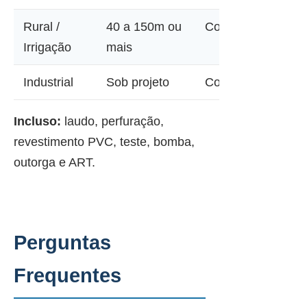
Rural /
40 a 150m ou
Consultar
Irrigação
mais
Industrial
Sob projeto
Consultar
Incluso:
laudo, perfuração,
revestimento PVC, teste, bomba,
outorga e ART.
Perguntas
Frequentes