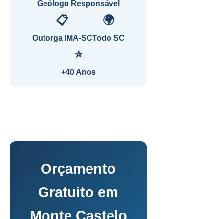
Geólogo Responsável
📋
🌍
Outorga IMA-SC
Todo SC
⭐
+40 Anos
Orçamento
Gratuito em
Monte Castelo