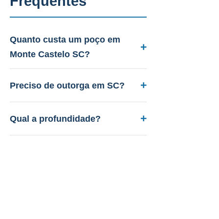
Frequentes
Quanto custa um poço em
Monte Castelo SC?
Entre R$ 12.000 a R$ 45.000.
Aquífero variável conforme a
Preciso de outorga em SC?
geologia local, profundidade 40 a
Sim. A PAAS cuida de todo o
150m. Orçamento gratuito.
licenciamento junto ao IMA-SC.
Qual a profundidade?
40 a 150m em aquífero variável
conforme a geologia local, vazão
Quanto tempo leva?
de 3 a 30 m³/h.
Perfuração: 3-15 dias. Processo
A PAAS atende Monte Castelo
completo: 60-120 dias.
SC?
Sim! Desde 1985, com geólogo e