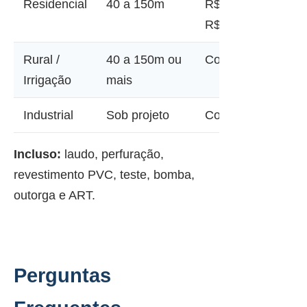
Residencial
40 a 150m
R$ 12.000 a
R$ 45.000
Rural /
40 a 150m ou
Consultar
Irrigação
mais
Industrial
Sob projeto
Consultar
Incluso:
laudo, perfuração,
revestimento PVC, teste, bomba,
outorga e ART.
Perguntas