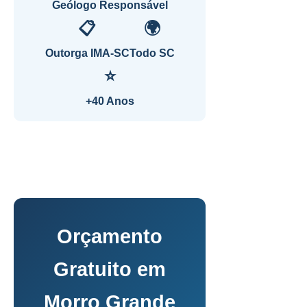
Geólogo Responsável
📋
🌍
Outorga IMA-SC
Todo SC
⭐
+40 Anos
Orçamento
Gratuito em
Morro Grande